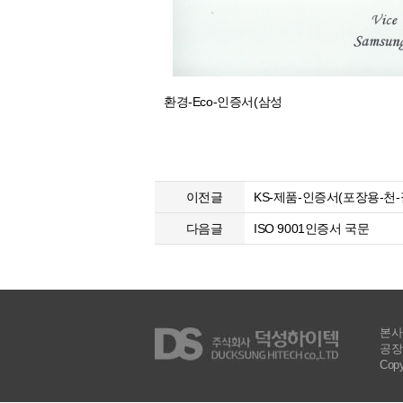
환경-Eco-인증서(삼성
이전글
KS-제품-인증서(포장용-천
다음글
ISO 9001인증서 국문
본사 
공장 
Copy